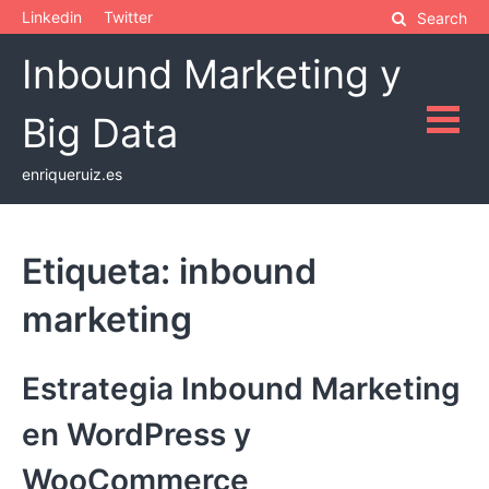
Skip
Linkedin
Twitter
Search
to
Inbound Marketing y
content
Big Data
enriqueruiz.es
Etiqueta:
inbound
marketing
Estrategia Inbound Marketing
en WordPress y
WooCommerce