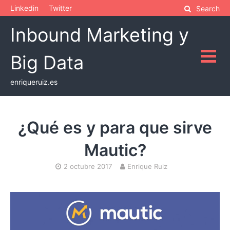
Skip
Linkedin
Twitter
Search
to
Inbound Marketing y
content
Big Data
enriqueruiz.es
¿Qué es y para que sirve
Mautic?
2 octubre 2017
Enrique Ruiz