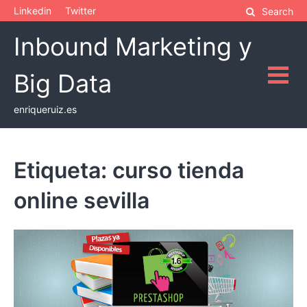
Skip
Linkedin
Twitter
Search
to
Inbound Marketing y
content
Big Data
enriqueruiz.es
Etiqueta:
curso tienda
online sevilla