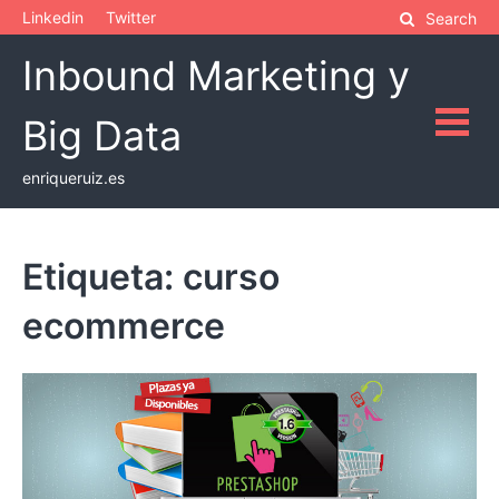
Skip
Linkedin
Twitter
Search
to
Inbound Marketing y
content
Big Data
enriqueruiz.es
Etiqueta:
curso
ecommerce