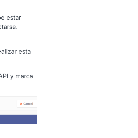
be estar
ctarse.
alizar esta
API y marca