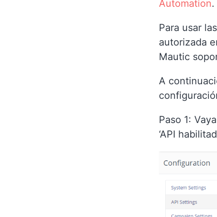
Automation
.
Para usar la
autorizada e
Mautic sopo
A continuaci
configuraci
Paso 1: Vaya
‘API habilita