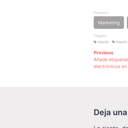
Posted in
Marketing
Tagged
mautic
mautic
Previous
Contin
Añade etiqueta
electrónicos en
Readin
Deja una