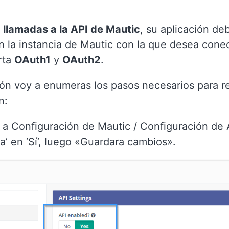
s
llamadas a la API de Mautic
, su aplicación de
n la instancia de Mautic con la que desea cone
rta
OAuth1
y
OAuth2
.
ón voy a enumeras los pasos necesarios para re
ón:
 a Configuración de Mautic / Configuración de 
da’ en ‘Sí’, luego «Guardara cambios».