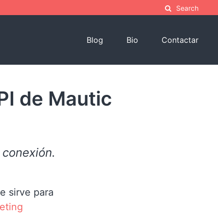
Search
Blog
Bio
Contactar
PI de Mautic
 conexión.
e sirve para
eting