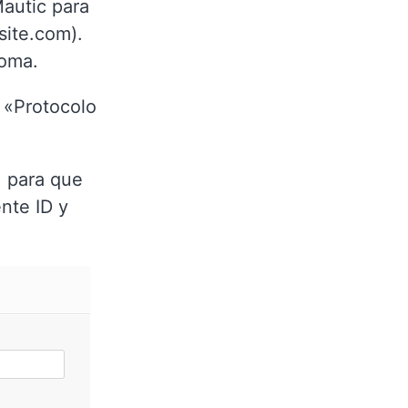
Mautic para
site.com).
coma.
 «Protocolo
, para que
nte ID y