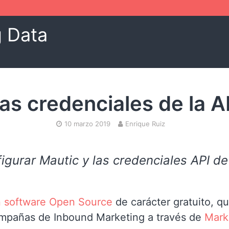
g Data
las credenciales de la A
10 marzo 2019
Enrique Ruiz
gurar Mautic y las credenciales API de
n software Open Source
de carácter gratuito, qu
ampañas de Inbound Marketing a través de
Mark