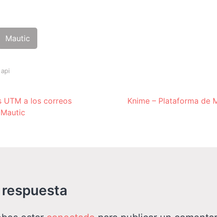
Mautic
 api
ue
s UTM a los correos
Knime – Plataforma de M
 Mautic
g
 respuesta