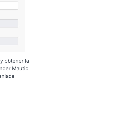
 y obtener la
ender Mautic
 enlace