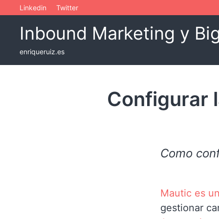
Skip
Linkedin
Twitter
to
Inbound Marketing y Bi
content
enriqueruiz.es
Configurar 
Como confi
Mautic es u
gestionar c