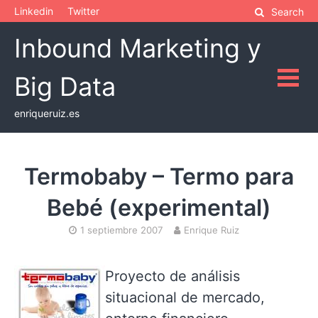
Skip
Linkedin
Twitter
Search
to
Inbound Marketing y
content
Big Data
enriqueruiz.es
Termobaby – Termo para
Bebé (experimental)
1 septiembre 2007
Enrique Ruiz
Proyecto de análisis
situacional de mercado,