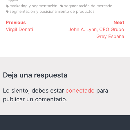
marketing y segmentación
segmentación de mercado
segmentacion y posicionamiento de productos
Previous
Next
Continue
Virgil Donati
John A. Lynn, CEO Grupo
Reading
Grey España
Deja una respuesta
Lo siento, debes estar
conectado
para
publicar un comentario.