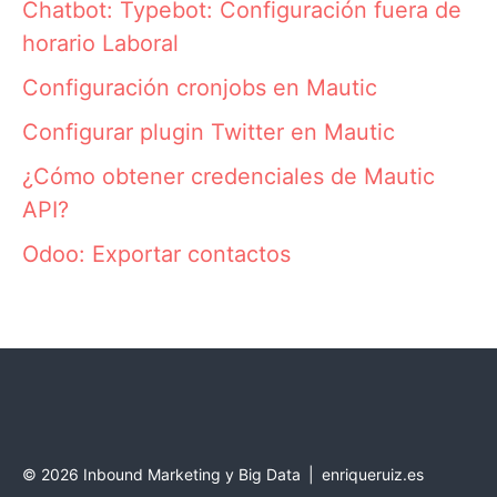
Chatbot: Typebot: Configuración fuera de
horario Laboral
Configuración cronjobs en Mautic
Configurar plugin Twitter en Mautic
¿Cómo obtener credenciales de Mautic
API?
Odoo: Exportar contactos
©
2026
Inbound Marketing y Big Data
|
enriqueruiz.es