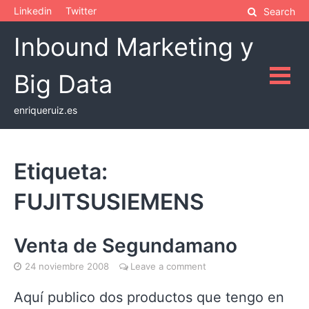
Skip
Linkedin
Twitter
Search
to
Inbound Marketing y
content
Big Data
enriqueruiz.es
Etiqueta:
FUJITSUSIEMENS
Venta de Segundamano
24 noviembre 2008
Leave a comment
Aquí publico dos productos que tengo en