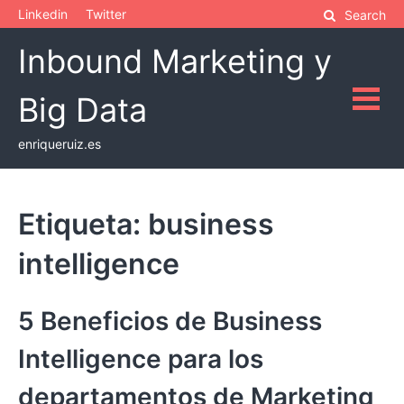
Skip
Linkedin
Twitter
Search
to
Inbound Marketing y
content
Big Data
enriqueruiz.es
Etiqueta:
business
intelligence
5 Beneficios de Business
Intelligence para los
departamentos de Marketing