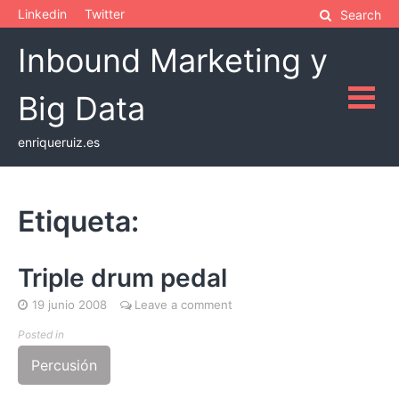
Skip
Linkedin
Twitter
Search
to
Inbound Marketing y
content
Big Data
enriqueruiz.es
Etiqueta:
Triple drum pedal
19 junio 2008
Leave a comment
Posted in
Percusión