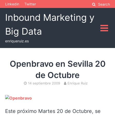
Skip
Linkedin
Twitter
Search
to
Inbound Marketing y
content
Big Data
enriqueruiz.es
Openbravo en Sevilla 20
de Octubre
14 septiembre 2009
Enrique Ruiz
Este próximo Martes 20 de Octubre, se