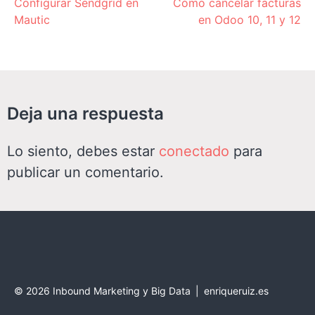
Configurar Sendgrid en
Cómo cancelar facturas
Reading
Mautic
en Odoo 10, 11 y 12
Deja una respuesta
Lo siento, debes estar
conectado
para
publicar un comentario.
©
2026
Inbound Marketing y Big Data
|
enriqueruiz.es