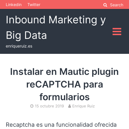
Skip
Linkedin
Twitter
Search
to
Inbound Marketing y
content
Big Data
enriqueruiz.es
Instalar en Mautic plugin
reCAPTCHA para
formularios
15 octubre 2019
Enrique Ruiz
Recaptcha es una funcionalidad ofrecida