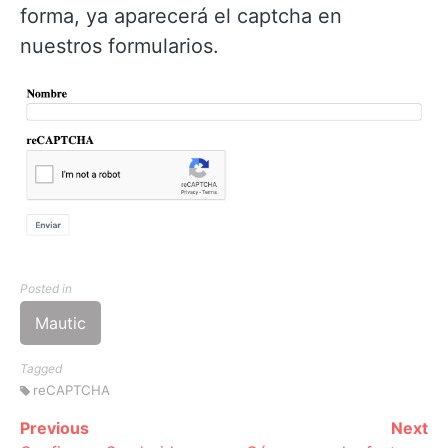
forma, ya aparecerá el captcha en
nuestros formularios.
Posted in
Mautic
Tagged
reCAPTCHA
Previous
Next
Continue