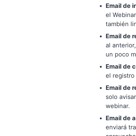
Email de i
el Webinar
también li
Email de r
al anterio
un poco má
Email de c
el registro
Email de 
solo avisa
webinar.
Email de 
enviará tra