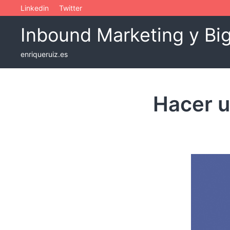
Skip
Linkedin
Twitter
to
Inbound Marketing y Bi
content
enriqueruiz.es
Hacer u