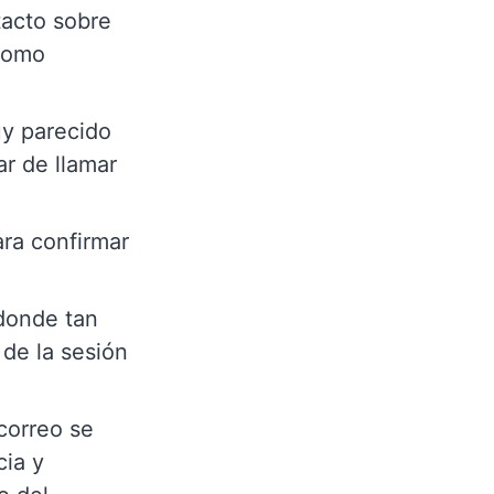
tacto sobre
 como
uy parecido
ar de llamar
ara confirmar
donde tan
de la sesión
 correo se
cia y