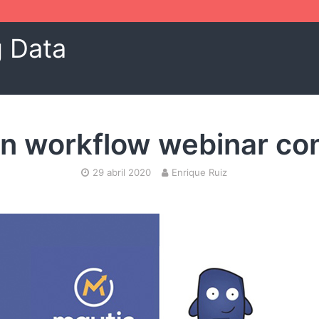
g Data
n workflow webinar co
29 abril 2020
Enrique Ruiz