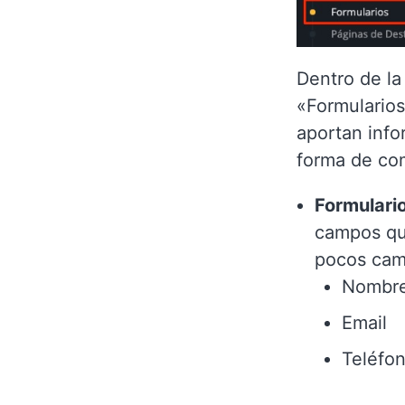
Dentro de l
«Formularios
aportan info
forma de com
Formulario
campos que
pocos cam
Nombr
Email
Teléfo