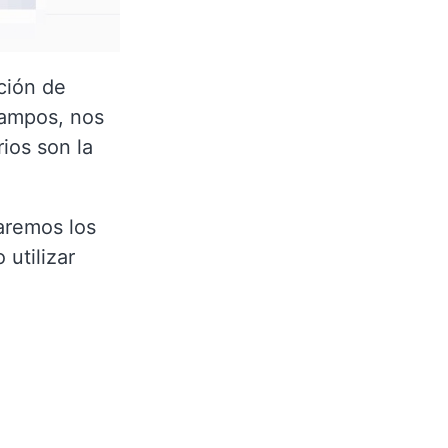
ción de
campos, nos
ios son la
earemos los
utilizar