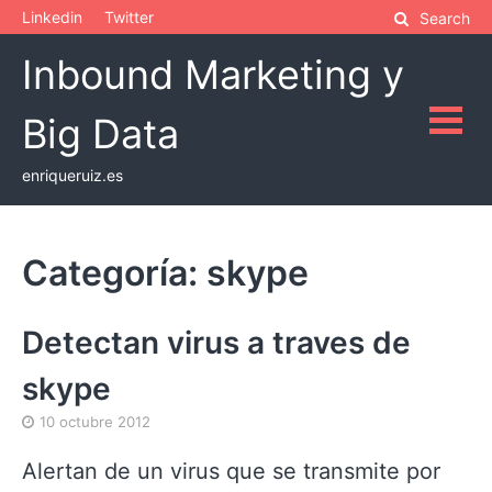
Skip
Linkedin
Twitter
Search
to
Inbound Marketing y
content
Big Data
enriqueruiz.es
Categoría:
skype
Detectan virus a traves de
skype
10 octubre 2012
Alertan de un virus que se transmite por