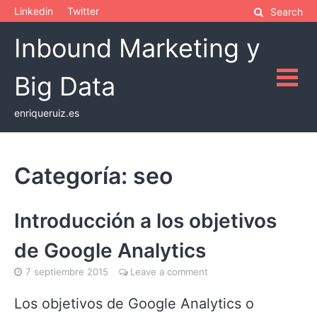
Skip
Linkedin
Twitter
Search
to
Inbound Marketing y
content
Big Data
enriqueruiz.es
Categoría:
seo
Introducción a los objetivos
de Google Analytics
7 septiembre 2015
Leave a comment
Los objetivos de Google Analytics o