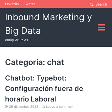
Skip
Linkedin
Twitter
Search
to
Inbound Marketing y
content
Big Data
enriqueruiz.es
Categoría:
chat
Chatbot: Typebot:
Configuración fuera de
horario Laboral
29 diciembre 2023
Leave a comment